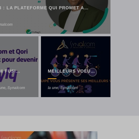
SYLQ 2023 : LA PLATEFORME QUI PROMET AUX COMMERÇANTS D’ÊTRE EN MESURE D’ACCEPTER TOUS LES PAIEMENTS NOUVELLE GÉNÉRATION DANS UN SEUL ENVIRONNEMENT
nalcom
URS VOEUX 2023 – SYNALCOM
SYNALCOM FUSIONNE AVEC LA FINTECH QORI POUR LANCER SYLQ
MEILLEURS VOEUX 2023 – SYNALCOM
com
us produit
 une
 une
,
,
23 décembre 2022
Synalcom
Synalcom
,
terminal de paiement
15 mars 2023
23 décembre 2022
8 novembre 2022
 une
,
Synalcom
la une
,
Synalcom