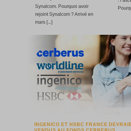
: l’as
Synalcom. Pourquoi avoir
Pourquo
rejoint Synalcom ? Arrivé en
mars [...]
INGENICO ET HSBC FRANCE DEVRAI
VENDUS AU FONDS CERBERUS