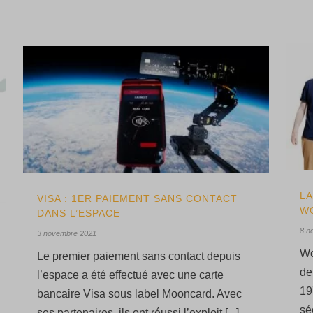
LA
VISA : 1ER PAIEMENT SANS CONTACT
W
DANS L’ESPACE
8 n
3 novembre 2021
Wo
Le premier paiement sans contact depuis
de
l’espace a été effectué avec une carte
19
bancaire Visa sous label Mooncard. Avec
sé
ses partenaires, ils ont réussi l’exploit [...]