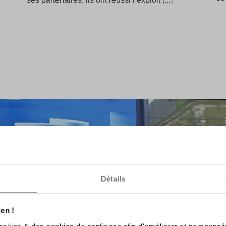
Détails
en !