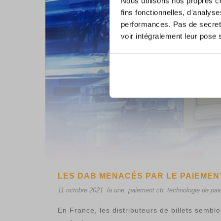
Nous utilisons nos propres c
fins fonctionnelles, d'analys
performances. Pas de secret 
voir intégralement leur pose 
LES DAB MENACÉS PAR LE PAIEMEN
11 octobre 2021
la une
,
paiement cb
,
technologie de pa
En France, les distributeurs de billets sembl