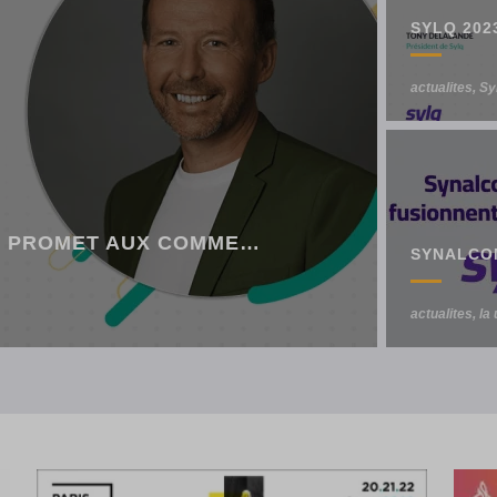
actualites
,
Sy
SYLQ 2023 : LA PLATEFORME QUI PROMET AUX COMMERÇANTS D’ÊTRE EN MESURE D’ACCEPTER TOUS LES PAIEMENTS NOUVELLE GÉNÉRATION DANS UN SEUL ENVIRONNEMENT
MEILLE
actualites
la une
actualites
Avis TPE
,
Synal
,
,
,
Foc
la
la
actualites
,
la