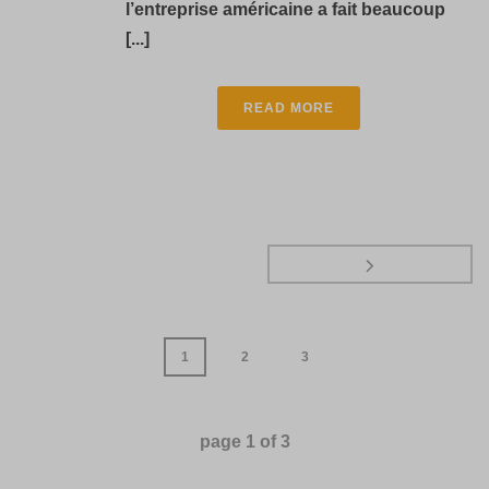
l’entreprise américaine a fait beaucoup
[...]
READ MORE
1
2
3
page
1
of
3