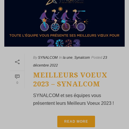
By
SYNALCOM
In
la une
,
Synalcom
Posted
23
décembre 2022
MEILLEURS VOEUX
2023 – SYNALCOM
0
SYNALCOM et ses équipes vous
présentent leurs Meilleurs Voeux 2023 !
READ MORE