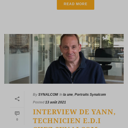
READ MORE
By
SYNALCOM
In
la une
,
Portraits Synalcom
Posted
13 août 2021
INTERVIEW DE YANN,
TECHNICIEN E.D.I
0