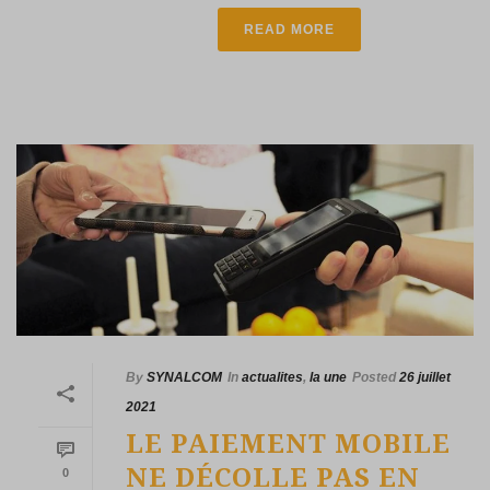
READ MORE
By
SYNALCOM
In
actualites
,
la une
Posted
26 juillet
2021
LE PAIEMENT MOBILE
NE DÉCOLLE PAS EN
0