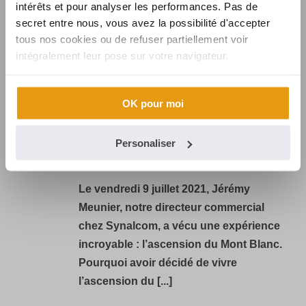
intérêts et pour analyser les performances. Pas de
secret entre nous, vous avez la possibilité d'accepter
tous nos cookies ou de refuser partiellement voir
intégralement leur pose sur votre navigateur.
By
SYNALCOM
In
la une
,
Synalcom
Posted
30 juillet
2021
OK pour moi
SYNALCOM AU
SOMMET DU MONT
0
Personaliser
BLANC
Le vendredi 9 juillet 2021, Jérémy
Meunier, notre directeur commercial
chez Synalcom, a vécu une expérience
incroyable : l’ascension du Mont Blanc.
Pourquoi avoir décidé de vivre
l’ascension du [...]