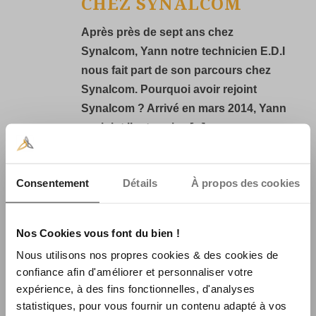
CHEZ SYNALCOM
Après près de sept ans chez
Synalcom, Yann notre technicien E.D.I
nous fait part de son parcours chez
Synalcom. Pourquoi avoir rejoint
Synalcom ? Arrivé en mars 2014, Yann
a rejoint l’entreprise [...]
READ MORE
Consentement
Détails
À propos des cookies
Nos Cookies vous font du bien !
Nous utilisons nos propres cookies & des cookies de
confiance afin d'améliorer et personnaliser votre
expérience, à des fins fonctionnelles, d'analyses
statistiques, pour vous fournir un contenu adapté à vos