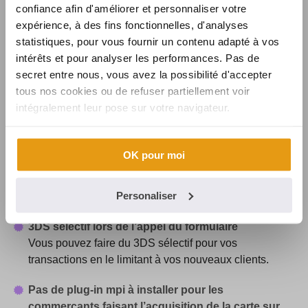
Des exports de toutes vos transactions
confiance afin d'améliorer et personnaliser votre
personnalisés au niveau des colonnes
expérience, à des fins fonctionnelles, d'analyses
Vous choisissez les renseignements que vous
statistiques, pour vous fournir un contenu adapté à vos
souhaitez voir apparaître dans la liste et personnalisez
intérêts et pour analyser les performances. Pas de
leur visualisation en choisissant vous-même l’ordre
secret entre nous, vous avez la possibilité d'accepter
d’affichage.
tous nos cookies ou de refuser partiellement voir
intégralement leur pose sur votre navigateur.
Une recherche multi-critères très évoluée
Rechercher une information via la date, le numéro de
carte, le montant, le type de carte ou autre n’a jamais
OK pour moi
été aussi facile. Le drag and drop vous autorise un
remplissage des champs avec seulement la souris.
Personaliser
Simple, rapide et confortable.
3DS sélectif lors de l’appel du formulaire
Vous pouvez faire du 3DS sélectif pour vos
transactions en le limitant à vos nouveaux clients.
Pas de plug-in mpi à installer pour les
commerçants faisant l’acquisition de la carte sur