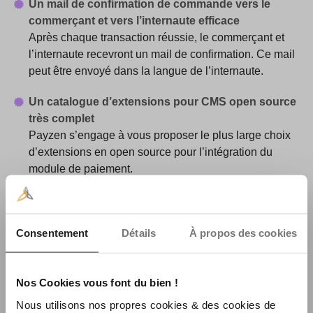
Un mail de confirmation de commande vers le
commerçant et vers l’internaute efficace
Après chaque transaction réussie, le commerçant et
l’internaute recevront un mail de confirmation. Ce mail
peut être envoyé dans la langue de l’internaute.
Un catalogue d’extensions pour CMS open source
très complet
Payzen s’engage à vous proposer le plus large choix
d’extensions en open source pour l’intégration du
module de paiement.
Un back-office des paiements par identifiant très
performant
Consentement
Détails
À propos des cookies
Vous pouvez facilement gérer les paiement par
Internet récurrents de vos clients (votre client saisit une
seule fois son moyen de paiement tant que sa carte
Nos Cookies vous font du bien !
n’est pas périmée).
Nous utilisons nos propres cookies & des cookies de