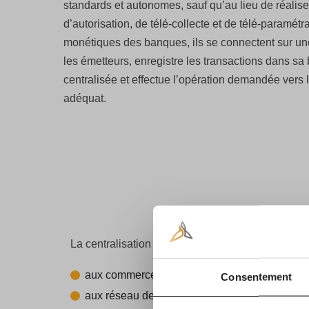
standards et autonomes, sauf qu’au lieu de réali
d’autorisation, de télé-collecte et de télé-paramé
monétiques des banques, ils se connectent sur une 
les émetteurs, enregistre les transactions dans s
centralisée et effectue l’opération demandée vers 
adéquat.
La centralisation sur une plate-forme est adaptée
aux commerces ou service de proximité, mono 
Consentement
aux réseau de boutiques d’une même enseig