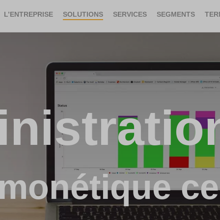
L’ENTREPRISE
SOLUTIONS
SERVICES
SEGMENTS
TER
nistratio
 monétique cen