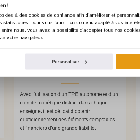
luetooth, Wifi, GPRS, Automate,..
en !
ommerce basé sur une activité multicanal.
ookies & des cookies de confiance afin d'améliorer et personnali
es statistiques, pour vous fournir un contenu adapté à vos intérêt
entre nous, vous avez la possibilité d'accepter tous nos cookies
sur votre navigateur.
Avantage pour le réseau de
boutiques d’une même enseigne
Personaliser
(multipoints)
Avec l’utilisation d’un TPE autonome et d’un
compte monétique distinct dans chaque
enseigne, il est délicat d’obtenir
quotidiennement des éléments comptables
et financiers d’une grande fiabilité.