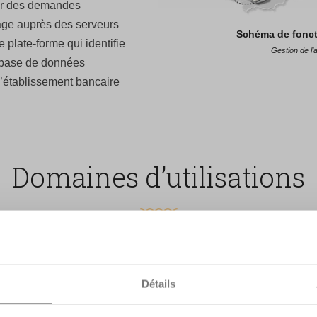
ser des demandes
trage auprès des serveurs
Schéma de fonct
plate-forme qui identifie
Gestion de l’
a base de données
l’établissement bancaire
Domaines d’utilisations
 :
ou multi points de vente,
Détails
ne,