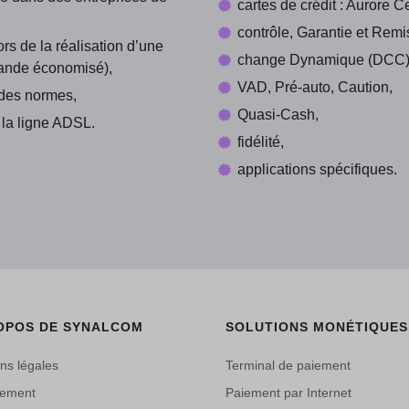
cartes de crédit : Aurore C
contrôle, Garantie et Rem
s de la réalisation d’une
change Dynamique (DCC) :
ande économisé),
VAD, Pré-auto, Caution,
 des normes,
Quasi-Cash,
 la ligne ADSL.
fidélité,
applications spécifiques.
OPOS DE SYNALCOM
SOLUTIONS MONÉTIQUES
ns légales
Terminal de paiement
tement
Paiement par Internet