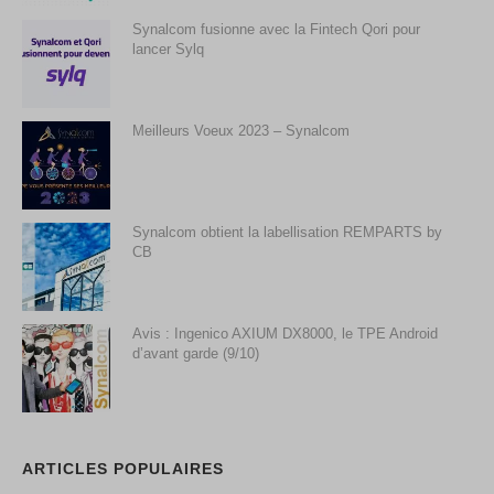
Synalcom fusionne avec la Fintech Qori pour
lancer Sylq
Meilleurs Voeux 2023 – Synalcom
Synalcom obtient la labellisation REMPARTS by
CB
Avis : Ingenico AXIUM DX8000, le TPE Android
d’avant garde (9/10)
ARTICLES POPULAIRES