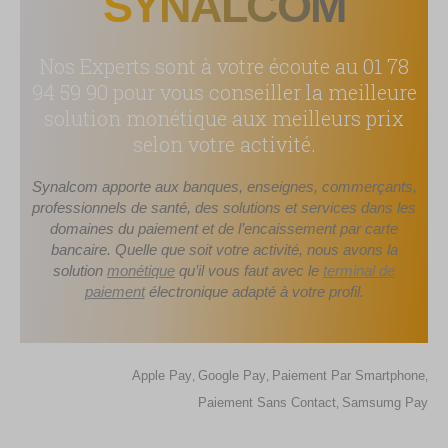
SYNALCOM
Nos Experts sont à votre écoute au 01 78
94 59 90 pour vous conseiller la meilleure
solution monétique aux meilleurs prix
selon votre activité.
Synalcom apporte aux banques, enseignes, commerçants,
professionnels de santé, des solutions et services dans les
domaines du paiement et de l’encaissement par carte
bancaire. Quelle que soit votre activité, nous avons la
solution
monétique
qu’il vous faut avec le
terminal de
paiement
électronique adapté à votre profil.
Apple Pay
Google Pay
Paiement Par Smartphone
,
,
,
Paiement Sans Contact
Samsumg Pay
,