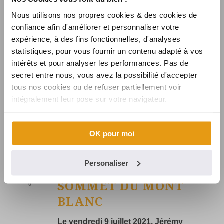
Nous utilisons nos propres cookies & des cookies de
confiance afin d'améliorer et personnaliser votre
expérience, à des fins fonctionnelles, d'analyses
statistiques, pour vous fournir un contenu adapté à vos
intérêts et pour analyser les performances. Pas de
secret entre nous, vous avez la possibilité d'accepter
tous nos cookies ou de refuser partiellement voir
intégralement leur pose sur votre navigateur.
OK pour moi
By
SYNALCOM
In
la une
,
Synalcom
Posted
30 juillet
2021
Personaliser
SYNALCOM AU
SOMMET DU MONT
0
BLANC
Le vendredi 9 juillet 2021, Jérémy