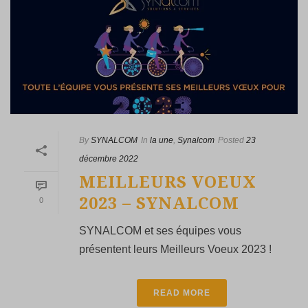
By
SYNALCOM
In
la une
,
Synalcom
Posted
23
décembre 2022
MEILLEURS VOEUX
2023 – SYNALCOM
0
SYNALCOM et ses équipes vous
présentent leurs Meilleurs Voeux 2023 !
READ MORE