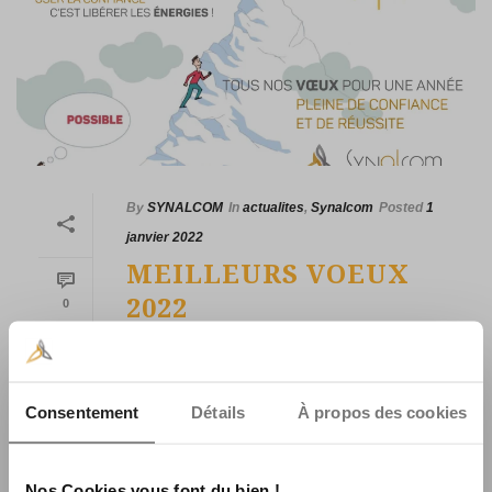
By
SYNALCOM
In
actualites
,
Synalcom
Posted
1
janvier 2022
MEILLEURS VOEUX
2022
0
SYNALCOM et ses équipes vous
présentent leurs Meilleurs Voeux 2022 !
Consentement
Détails
À propos des cookies
READ MORE
Nos Cookies vous font du bien !