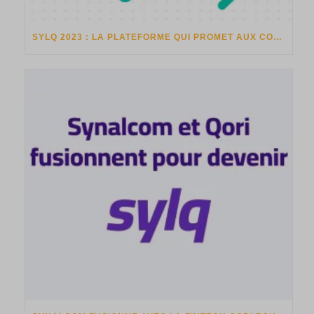
SYLQ 2023 : LA PLATEFORME QUI PROMET AUX COMMERÇANTS D’ÊTRE EN MESURE D’ACCEPTER TOUS LES PAIEMENTS NOUVELLE GÉNÉRATION DANS UN SEUL ENVIRONNEMENT