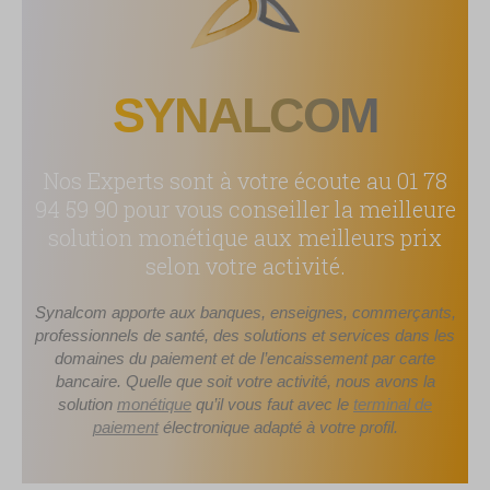
SYNALCOM
Nos Experts sont à votre écoute au 01 78
94 59 90 pour vous conseiller la meilleure
solution monétique aux meilleurs prix
selon votre activité.
Synalcom apporte aux banques, enseignes, commerçants,
professionnels de santé, des solutions et services dans les
domaines du paiement et de l’encaissement par carte
bancaire. Quelle que soit votre activité, nous avons la
solution
monétique
qu’il vous faut avec le
terminal de
paiement
électronique adapté à votre profil.