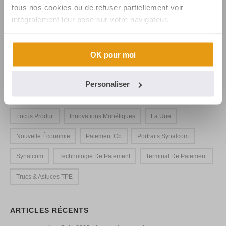
tous nos cookies ou de refuser partiellement voir
intégralement leur pose sur votre navigateur.
OK pour moi
CATÉGORIES
Personaliser
Actualites
Applications De Paiement
Avis TPE
Focus Produit
Innovations Monétiques
La Une
Nouvelle Économie
Paiement Cb
Portraits Synalcom
Synalcom
Technologie De Paiement
Terminal De Paiement
Trucs & Astuces TPE
ARTICLES RÉCENTS