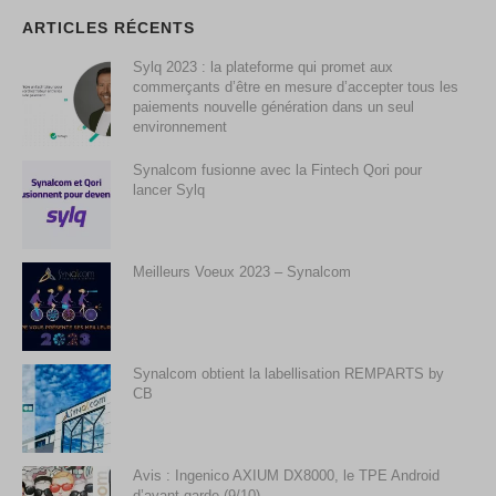
ARTICLES RÉCENTS
Sylq 2023 : la plateforme qui promet aux
commerçants d’être en mesure d’accepter tous les
paiements nouvelle génération dans un seul
environnement
Synalcom fusionne avec la Fintech Qori pour
lancer Sylq
Meilleurs Voeux 2023 – Synalcom
Synalcom obtient la labellisation REMPARTS by
CB
Avis : Ingenico AXIUM DX8000, le TPE Android
d’avant garde (9/10)