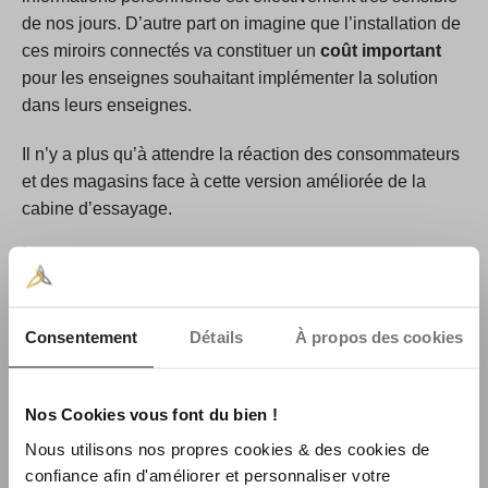
de nos jours. D’autre part on imagine que l’installation de
ces miroirs connectés va constituer un
coût important
pour les enseignes souhaitant implémenter la solution
dans leurs enseignes.
Il n’y a plus qu’à attendre la réaction des consommateurs
et des magasins face à cette version améliorée de la
cabine d’essayage.
1
Amazon : «
Magasin « Amazon Go »
»
2
Synalcom : «
De la grande distribution au Smart Retail
»
3
RGPD : «
Définition
»
Consentement
Détails
À propos des cookies
©
Crédit photo et vidéo: Burak Okumus / NuDetect
Nos Cookies vous font du bien !
Nous utilisons nos propres cookies & des cookies de
confiance afin d'améliorer et personnaliser votre