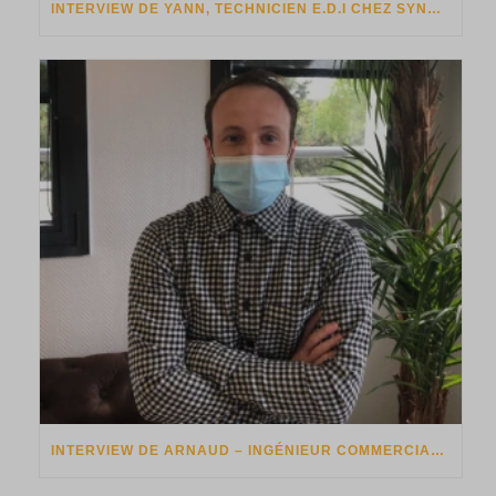
INTERVIEW DE YANN, TECHNICIEN E.D.I CHEZ SYNALCOM
INTERVIEW DE ARNAUD – INGÉNIEUR COMMERCIAL CHEZ SYNALCOM