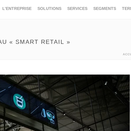
L’ENTREPRISE
SOLUTIONS
SERVICES
SEGMENTS
TER
AU « SMART RETAIL »
ACC