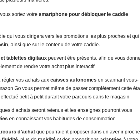
 vous sortez votre
smartphone pour débloquer le caddie
e qui vous dirigera vers les promotions les plus proches et qui
asin
, ainsi que sur le contenu de votre caddie.
et tablettes digitaux
peuvent être présents, afin de vous donne
plement de rendre votre achat plus interactif.
 régler vos achats aux
caisses autonomes
en scannant vous-
 Amazon Go vous permet même de passer complètement cette ét
effectué petit à petit durant votre parcours dans le magasin.
riques d’achats seront retenus et les enseignes pourront vous
sées
en connaissant vos habitudes de consommation.
rcours d’achat
que pourraient proposer dans un avenir proche
e
fluidité
, plus de
rapidité
et des propositions
adaptées
à votre