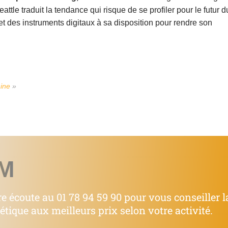
attle traduit la tendance qui risque de se profiler pour le futur d
 des instruments digitaux à sa disposition pour rendre son
hine
»
M
e écoute au 01 78 94 59 90 pour vous conseiller l
tique aux meilleurs prix selon votre activité.