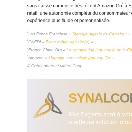
4
sans caisse comme le très récent Amazon Go
à Se
retail: une autonomie complète du consommateur et
expérience plus fluide et personnalisée.
1
Les Echos Franchise «
Statégie digitale de Carrefour
»
2
CNFDI «
Fiche métier caissier(e)
»
3
French China Org «
La robotisation industrielle de la C
4
Amazon «
Magasin sans caisse Amazon Go
»
©
Crédit photo et vidéo: Coop
SYNALCO
Nos Experts sont à votr
meilleure solution moné