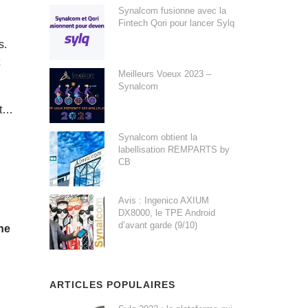
Synalcom fusionne avec la
Fintech Qori pour lancer Sylq
s.
Meilleurs Voeux 2023 –
Synalcom
nt…
Synalcom obtient la
labellisation REMPARTS by
CB
Avis : Ingenico AXIUM
DX8000, le TPE Android
d’avant garde (9/10)
ne
ARTICLES POPULAIRES