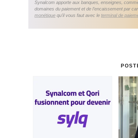
Synalcom apporte aux banques, enseignes, commerça
domaines du paiement et de l’encaissement par carte
monétique
qu’il vous faut avec le
terminal de paiem
POST