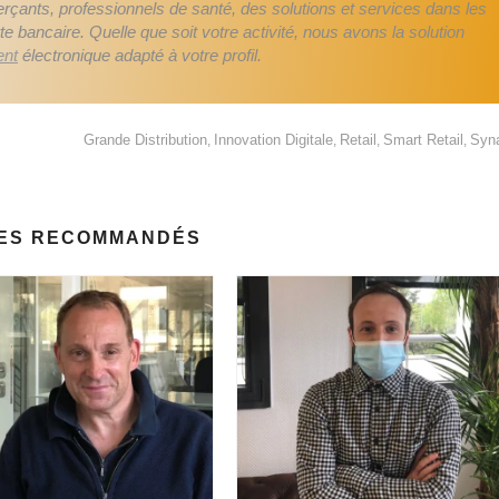
nts, professionnels de santé, des solutions et services dans les
 bancaire. Quelle que soit votre activité, nous avons la solution
ent
électronique adapté à votre profil.
Grande Distribution
Innovation Digitale
Retail
Smart Retail
Syn
,
,
,
,
ES RECOMMANDÉS