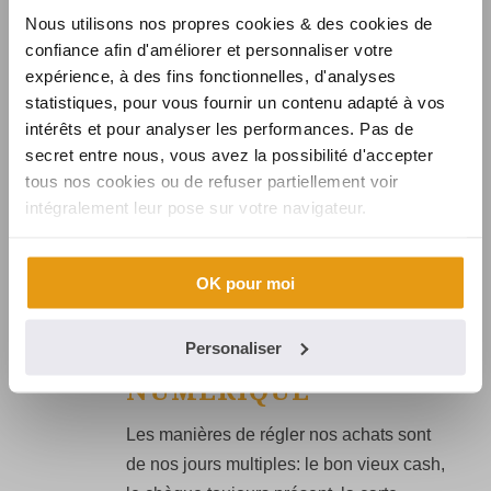
Nous utilisons nos propres cookies & des cookies de
confiance afin d'améliorer et personnaliser votre
expérience, à des fins fonctionnelles, d'analyses
statistiques, pour vous fournir un contenu adapté à vos
intérêts et pour analyser les performances. Pas de
secret entre nous, vous avez la possibilité d'accepter
tous nos cookies ou de refuser partiellement voir
By
SYNALCOM
intégralement leur pose sur votre navigateur.
In
applications de paiement
,
technologie de paiement
Posted
3 avril 2018
OK pour moi
LE MASTERPASS: UNE
0
SOLUTION COMPLÈTE
Personaliser
DE PAIEMENT
NUMÉRIQUE
Les manières de régler nos achats sont
de nos jours multiples: le bon vieux cash,