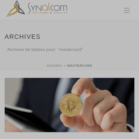
ARCHIVES
Archives de balises pour: "mastercard"
ACCUEIL
»
MASTERCARD