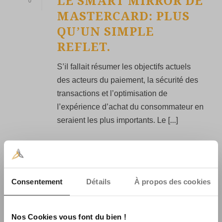
LE SMART MIRROR DE
0
MASTERCARD: PLUS
QU’UN SIMPLE
REFLET.
S’il fallait résumer les objectifs actuels
des acteurs du paiement, la sécurité des
transactions et l’optimisation de
l’expérience d’achat du consommateur en
seraient les plus importants. Le [...]
READ MORE
Consentement
Détails
À propos des cookies
Nos Cookies vous font du bien !