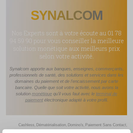
SYNALCOM
Nos Experts sont à votre écoute au 01 78
94 59 90 pour vous conseiller la meilleure
solution monétique aux meilleurs prix
selon votre activité.
Synalcom apporte aux banques, enseignes, commerçants,
professionnels de santé, des solutions et services dans les
domaines du paiement et de l’encaissement par carte
bancaire. Quelle que soit votre activité, nous avons la
solution
monétique
qu’il vous faut avec le
terminal de
paiement
électronique adapté à votre profil.
Cashless
Dématérialisation
Domino's
Paiement Sans Contact
,
,
,
,
Synalcom