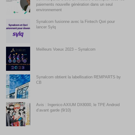
paiements nouvelle génération dans un seul
environnement
Synalcom fusionne avec la Fintech Qori pour
lancer Sylq
Meilleurs Voeux 2023 – Synalcom
Synalcom obtient la labellisation REMPARTS by
CB
Avis : Ingenico AXIUM DX8000, le TPE Android
d’avant garde (9/10)