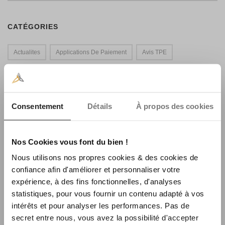
CATÉGORIES
Actualites
Applications De Paiement
Avis TPE
Focus Produit
Innovations Monétiques
La Une
Nouvelle Économie
Paiement Cb
Portraits Synalcom
Consentement
Détails
À propos des cookies
Synalcom
Technologie De Paiement
Terminal De Paiement
Trucs & Astuces TPE
Nos Cookies vous font du bien !
Nous utilisons nos propres cookies & des cookies de
ARTICLES POPULAIRES
confiance afin d'améliorer et personnaliser votre
expérience, à des fins fonctionnelles, d'analyses
Sylq 2023 : la plateforme qui promet aux
statistiques, pour vous fournir un contenu adapté à vos
commerçants d’être en mesure d’accepter tous les
paiements nouvelle génération dans un seul
intérêts et pour analyser les performances. Pas de
environnement
secret entre nous, vous avez la possibilité d'accepter