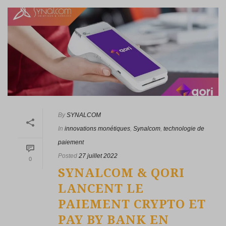
By
SYNALCOM
In
innovations monétiques
,
Synalcom
,
technologie de
paiement
Posted
27 juillet 2022
0
SYNALCOM & QORI
LANCENT LE
PAIEMENT CRYPTO ET
PAY BY BANK EN