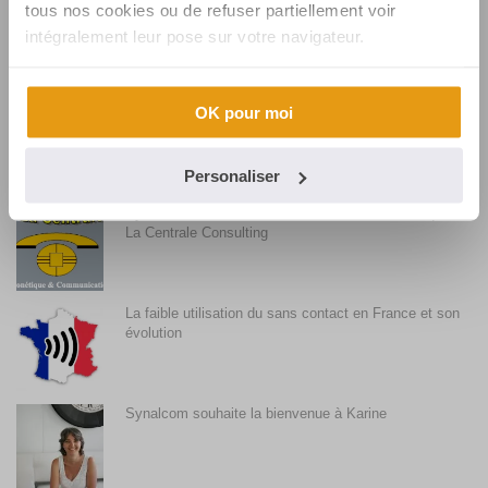
tous nos cookies ou de refuser partiellement voir
Avec Telium TETRA, Synalcom prépare le terrain
des Smart TPE
intégralement leur pose sur votre navigateur.
OK pour moi
Accepter les paiements par Smartphone avec son
terminal de paiement
Personaliser
Synalcom achète le fonds de commerce monétique
La Centrale Consulting
La faible utilisation du sans contact en France et son
évolution
Synalcom souhaite la bienvenue à Karine