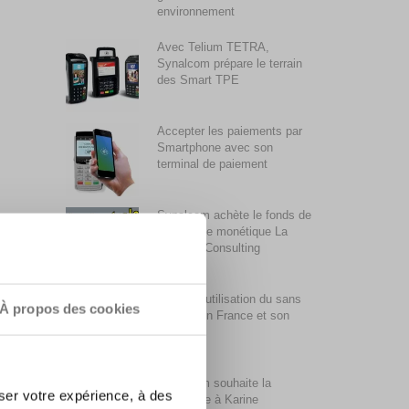
environnement
Avec Telium TETRA,
Synalcom prépare le terrain
des Smart TPE
Accepter les paiements par
Smartphone avec son
terminal de paiement
Synalcom achète le fonds de
commerce monétique La
Centrale Consulting
La faible utilisation du sans
À propos des cookies
contact en France et son
évolution
Synalcom souhaite la
ser votre expérience, à des
bienvenue à Karine