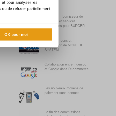
s et pour analyser les
 ou de refuser partiellement
Synalcom, fournisseur de
solutions et services
monétiques pour BURGER
KING
OK pour moi
Synalcom conclut
l’acquisition de MONETIC
SYSTEM
Collaboration entre Ingenico
et Google dans l’e-commerce
Les nouveaux moyens de
paiement sans contact
La fin des commissions