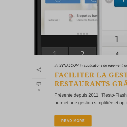
By
SYNALCOM
In
applications de paiement
,
n
FACILITER LA GES
RESTAURANTS GRÂ
0
Présente depuis 2011, “Resto-Flash”
permet une gestion simplifiée et opti
READ MORE