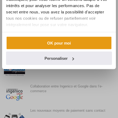
intérêts et pour analyser les performances. Pas de
secret entre nous, vous avez la possibilité d'accepter
Synalcom souhaite la bienvenue à Karine
tous nos cookies ou de refuser partiellement voir
intégralement leur pose sur votre navigateur.
Synalcom, fournisseur de solutions et services
monétiques pour BURGER KING
OK pour moi
Personaliser
Synalcom conclut l’acquisition de MONETIC
SYSTEM
Collaboration entre Ingenico et Google dans l’e-
commerce
Les nouveaux moyens de paiement sans contact