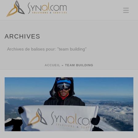
ARCHIVES
Archives de balises pour: "team building"
ACCUEIL
»
TEAM BUILDING