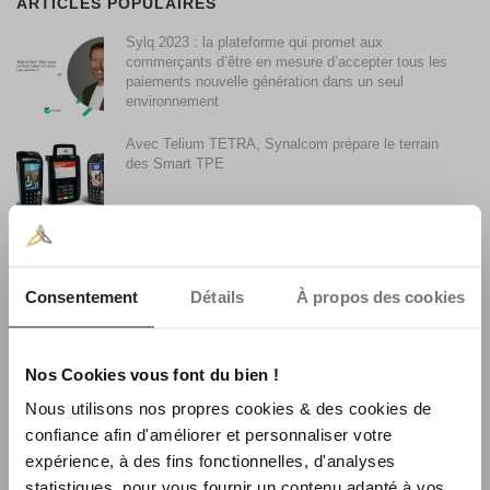
ARTICLES POPULAIRES
Sylq 2023 : la plateforme qui promet aux
commerçants d’être en mesure d’accepter tous les
paiements nouvelle génération dans un seul
environnement
Avec Telium TETRA, Synalcom prépare le terrain
des Smart TPE
Accepter les paiements par Smartphone avec son
terminal de paiement
Consentement
Détails
À propos des cookies
Synalcom achète le fonds de commerce monétique
La Centrale Consulting
Nos Cookies vous font du bien !
Nous utilisons nos propres cookies & des cookies de
confiance afin d'améliorer et personnaliser votre
La faible utilisation du sans contact en France et son
expérience, à des fins fonctionnelles, d'analyses
évolution
statistiques, pour vous fournir un contenu adapté à vos