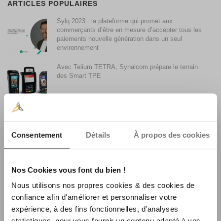
ARTICLES POPULAIRES
Sylq 2023 : la plateforme qui promet aux
commerçants d’être en mesure d’accepter tous les
paiements nouvelle génération dans un seul
environnement
Avec Telium TETRA, Synalcom prépare le terrain
des Smart TPE
Accepter les paiements par Smartphone avec son
terminal de paiement
Consentement
Détails
À propos des cookies
Synalcom achète le fonds de commerce monétique
La Centrale Consulting
Nos Cookies vous font du bien !
Nous utilisons nos propres cookies & des cookies de
confiance afin d'améliorer et personnaliser votre
La faible utilisation du sans contact en France et son
expérience, à des fins fonctionnelles, d'analyses
évolution
statistiques, pour vous fournir un contenu adapté à vos