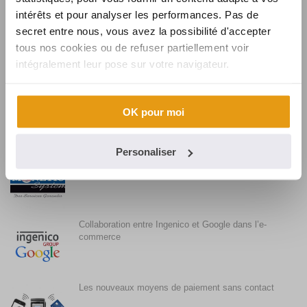
intérêts et pour analyser les performances. Pas de
secret entre nous, vous avez la possibilité d'accepter
Synalcom souhaite la bienvenue à Karine
tous nos cookies ou de refuser partiellement voir
intégralement leur pose sur votre navigateur.
Synalcom, fournisseur de solutions et services
monétiques pour BURGER KING
OK pour moi
Personaliser
Synalcom conclut l’acquisition de MONETIC
SYSTEM
Collaboration entre Ingenico et Google dans l’e-
commerce
Les nouveaux moyens de paiement sans contact