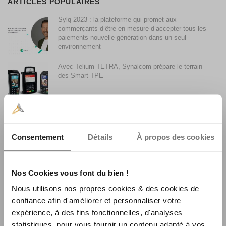
ARTICLES POPULAIRES
Sylq 2023 : la plateforme qui promet aux
commerçants d’être en mesure d’accepter tous les
paiements nouvelle génération dans un seul
environnement
Avec Telium TETRA, Synalcom prépare le terrain
des Smart TPE
Accepter les paiements par Smartphone avec son
terminal de paiement
Consentement
Détails
À propos des cookies
Synalcom achète le fonds de commerce monétique
La Centrale Consulting
Nos Cookies vous font du bien !
Nous utilisons nos propres cookies & des cookies de
confiance afin d'améliorer et personnaliser votre
La faible utilisation du sans contact en France et son
expérience, à des fins fonctionnelles, d'analyses
évolution
statistiques, pour vous fournir un contenu adapté à vos