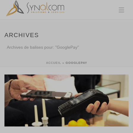
ARCHIVES
Archives de balises pour: "GooglePay"
ACCUEIL
»
GOOGLEPAY