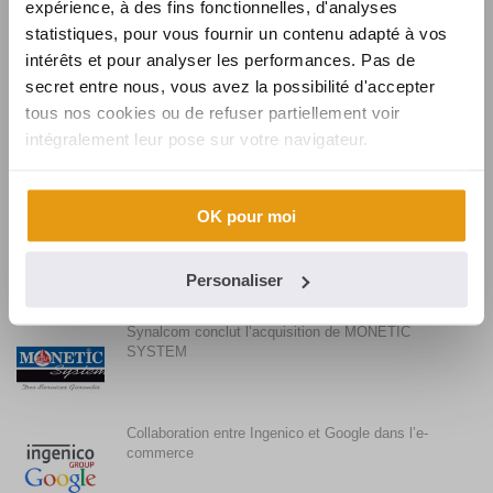
expérience, à des fins fonctionnelles, d'analyses
La faible utilisation du sans contact en France et son
statistiques, pour vous fournir un contenu adapté à vos
évolution
intérêts et pour analyser les performances. Pas de
secret entre nous, vous avez la possibilité d'accepter
tous nos cookies ou de refuser partiellement voir
Synalcom souhaite la bienvenue à Karine
intégralement leur pose sur votre navigateur.
OK pour moi
Synalcom, fournisseur de solutions et services
monétiques pour BURGER KING
Personaliser
Synalcom conclut l’acquisition de MONETIC
SYSTEM
Collaboration entre Ingenico et Google dans l’e-
commerce