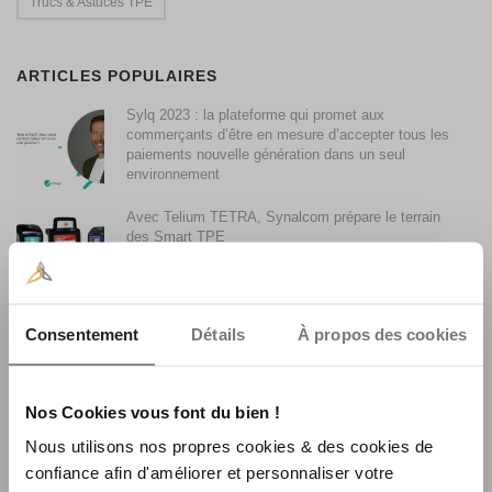
Trucs & Astuces TPE
ARTICLES POPULAIRES
Sylq 2023 : la plateforme qui promet aux
commerçants d’être en mesure d’accepter tous les
paiements nouvelle génération dans un seul
environnement
Avec Telium TETRA, Synalcom prépare le terrain
des Smart TPE
Accepter les paiements par Smartphone avec son
Consentement
Détails
À propos des cookies
terminal de paiement
Nos Cookies vous font du bien !
Synalcom achète le fonds de commerce monétique
La Centrale Consulting
Nous utilisons nos propres cookies & des cookies de
confiance afin d'améliorer et personnaliser votre