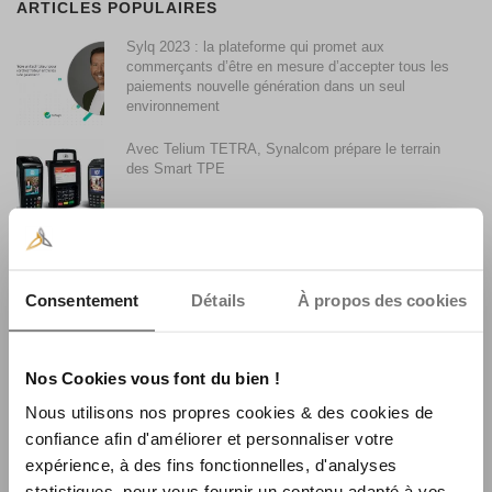
ARTICLES POPULAIRES
Sylq 2023 : la plateforme qui promet aux
commerçants d’être en mesure d’accepter tous les
paiements nouvelle génération dans un seul
environnement
Avec Telium TETRA, Synalcom prépare le terrain
des Smart TPE
Accepter les paiements par Smartphone avec son
terminal de paiement
Consentement
Détails
À propos des cookies
Synalcom achète le fonds de commerce monétique
La Centrale Consulting
Nos Cookies vous font du bien !
Nous utilisons nos propres cookies & des cookies de
confiance afin d'améliorer et personnaliser votre
La faible utilisation du sans contact en France et son
expérience, à des fins fonctionnelles, d'analyses
évolution
statistiques, pour vous fournir un contenu adapté à vos