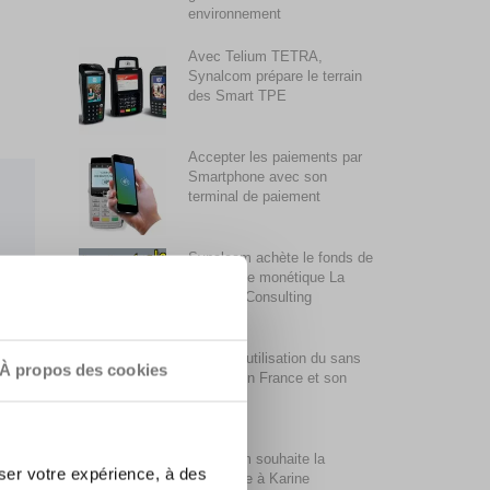
environnement
Avec Telium TETRA,
Synalcom prépare le terrain
des Smart TPE
Accepter les paiements par
Smartphone avec son
terminal de paiement
Synalcom achète le fonds de
commerce monétique La
Centrale Consulting
La faible utilisation du sans
À propos des cookies
contact en France et son
évolution
Synalcom souhaite la
ser votre expérience, à des
bienvenue à Karine