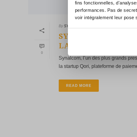
fins fonctionnelles, d'analys
performances. Pas de secret 
voir intégralement leur pose 
By
SYNALCOM
In
actualites
,
la une
,
Synalcom
SYNALCOM FUSION
LANCER SYLQ
0
Synalcom, l’un des plus grands pres
la startup Qori, plateforme de paiem
READ MORE