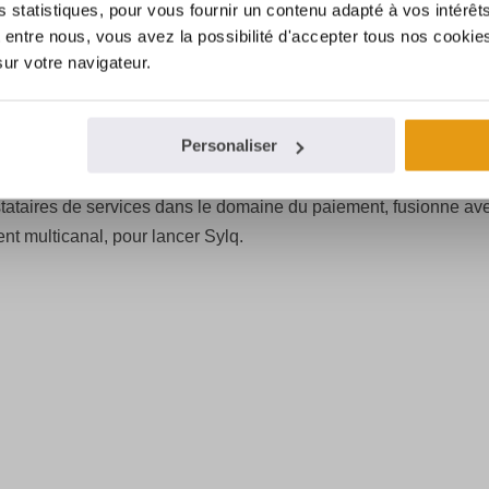
es statistiques, pour vous fournir un contenu adapté à vos intérêt
entre nous, vous avez la possibilité d'accepter tous nos cookies
sur votre navigateur.
Posted
15 mars 2023
NE AVEC LA FINTECH QORI POUR
Personaliser
tataires de services dans le domaine du paiement, fusionne av
ent multicanal, pour lancer Sylq.