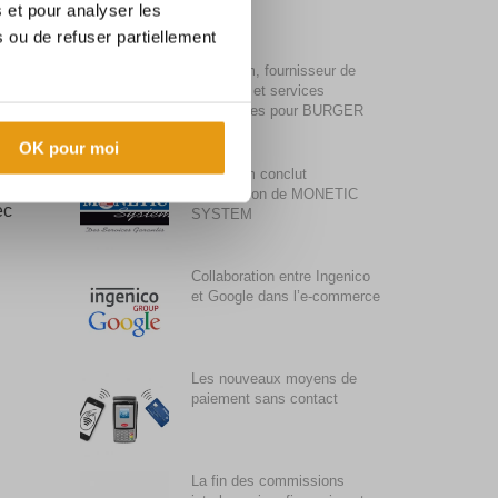
s et pour analyser les
 ou de refuser partiellement
Synalcom, fournisseur de
solutions et services
monétiques pour BURGER
KING
OK pour moi
Synalcom conclut
l’acquisition de MONETIC
ec
SYSTEM
Collaboration entre Ingenico
et Google dans l’e-commerce
Les nouveaux moyens de
paiement sans contact
La fin des commissions