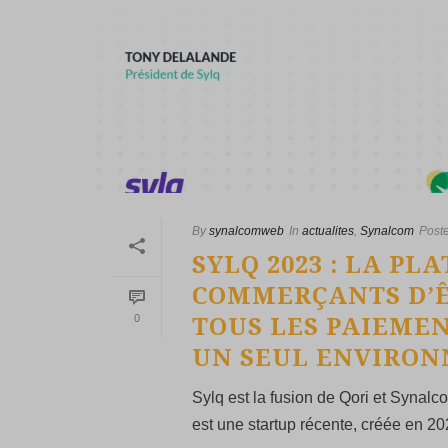
By
synalcomweb
In
actualites
,
Synalcom
Post
SYLQ 2023 : LA P
COMMERÇANTS D’Ê
0
TOUS LES PAIEME
UN SEUL ENVIRO
Sylq est la fusion de Qori et Synal
est une startup récente, créée en 202