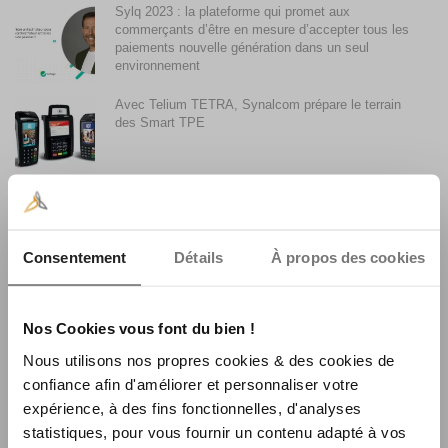
Sylq 2023 : la plateforme qui promet aux
commerçants d’être en mesure d’accepter tous les
paiements nouvelle génération dans un seul
environnement
Avec Telium TETRA, Synalcom prépare le terrain
des Smart TPE
Accepter les paiements par Smartphone avec son
terminal de paiement
Consentement
Détails
À propos des cookies
Synalcom achète le fonds de commerce monétique
La Centrale Consulting
Nos Cookies vous font du bien !
Nous utilisons nos propres cookies & des cookies de
La faible utilisation du sans contact en France et son
confiance afin d'améliorer et personnaliser votre
évolution
expérience, à des fins fonctionnelles, d'analyses
statistiques, pour vous fournir un contenu adapté à vos