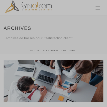
ARCHIVES
Archives de balises pour: "satisfaction client"
ACCUEIL
»
SATISFACTION CLIENT