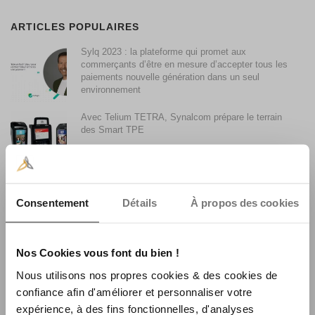
ARTICLES POPULAIRES
Sylq 2023 : la plateforme qui promet aux
commerçants d’être en mesure d’accepter tous les
paiements nouvelle génération dans un seul
environnement
Avec Telium TETRA, Synalcom prépare le terrain
des Smart TPE
Accepter les paiements par Smartphone avec son
terminal de paiement
Consentement
Détails
À propos des cookies
Synalcom achète le fonds de commerce monétique
Nos Cookies vous font du bien !
La Centrale Consulting
Nous utilisons nos propres cookies & des cookies de
confiance afin d'améliorer et personnaliser votre
expérience, à des fins fonctionnelles, d'analyses
La faible utilisation du sans contact en France et son