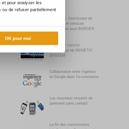
s et pour analyser les
 ou de refuser partiellement
Synalcom, fournisseur de
solutions et services
monétiques pour BURGER
KING
OK pour moi
Synalcom conclut
l’acquisition de MONETIC
SYSTEM
Collaboration entre Ingenico
et Google dans l’e-commerce
Les nouveaux moyens de
paiement sans contact
La fin des commissions