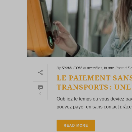
By
SYNALCOM
In
actualites
,
la une
Posted
5 
LE PAIEMENT SAN
TRANSPORTS : UN
0
Oubliez le temps où vous deviez pay
pouvez payer en sans contact grâce à
READ MORE