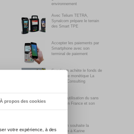
environnement
Avec Telium TETRA,
Synalcom prépare le terrain
des Smart TPE
Accepter les paiements par
Smartphone avec son
terminal de paiement
Synalcom achète le fonds de
commerce monétique La
Centrale Consulting
La faible utilisation du sans
À propos des cookies
contact en France et son
évolution
Synalcom souhaite la
ser votre expérience, à des
bienvenue à Karine