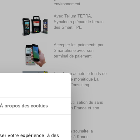
environnement
Avec Telium TETRA,
Synalcom prépare le terrain
des Smart TPE
Accepter les paiements par
Smartphone avec son
terminal de paiement
Synalcom achète le fonds de
commerce monétique La
Centrale Consulting
La faible utilisation du sans
À propos des cookies
contact en France et son
évolution
Synalcom souhaite la
ser votre expérience, à des
bienvenue à Karine