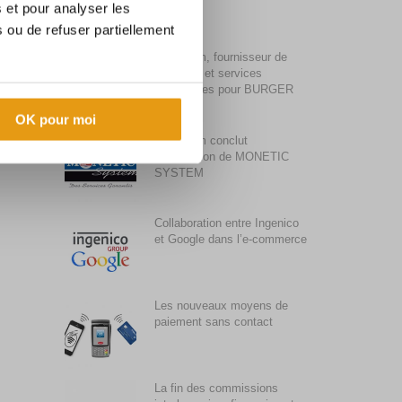
s et pour analyser les
 ou de refuser partiellement
Synalcom, fournisseur de
solutions et services
monétiques pour BURGER
KING
OK pour moi
Synalcom conclut
l’acquisition de MONETIC
SYSTEM
Collaboration entre Ingenico
et Google dans l’e-commerce
Les nouveaux moyens de
paiement sans contact
La fin des commissions