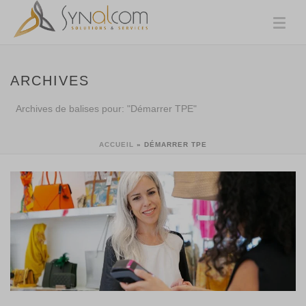
ARCHIVES
Archives de balises pour: "Démarrer TPE"
ACCUEIL
»
DÉMARRER TPE