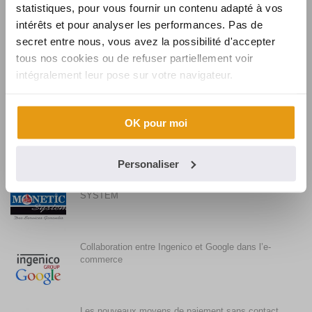
évolution
statistiques, pour vous fournir un contenu adapté à vos
intérêts et pour analyser les performances. Pas de
secret entre nous, vous avez la possibilité d'accepter
Synalcom souhaite la bienvenue à Karine
tous nos cookies ou de refuser partiellement voir
intégralement leur pose sur votre navigateur.
Synalcom, fournisseur de solutions et services
OK pour moi
monétiques pour BURGER KING
Personaliser
Synalcom conclut l’acquisition de MONETIC
SYSTEM
Collaboration entre Ingenico et Google dans l’e-
commerce
Les nouveaux moyens de paiement sans contact