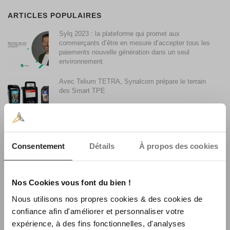
ARTICLES POPULAIRES
Sylq 2023 : la plateforme qui promet aux
commerçants d’être en mesure d’accepter tous les
paiements nouvelle génération dans un seul
environnement
Avec Telium TETRA, Synalcom prépare le terrain
des Smart TPE
Accepter les paiements par Smartphone avec son
terminal de paiement
Consentement
Détails
À propos des cookies
Synalcom achète le fonds de commerce monétique
Nos Cookies vous font du bien !
La Centrale Consulting
Nous utilisons nos propres cookies & des cookies de
confiance afin d'améliorer et personnaliser votre
expérience, à des fins fonctionnelles, d'analyses
La faible utilisation du sans contact en France et son