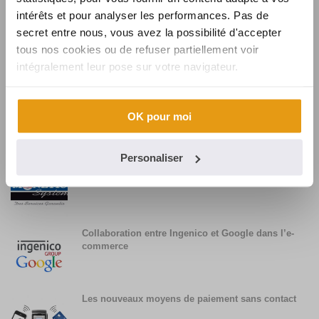
intérêts et pour analyser les performances. Pas de
secret entre nous, vous avez la possibilité d'accepter
Synalcom souhaite la bienvenue à Karine
tous nos cookies ou de refuser partiellement voir
intégralement leur pose sur votre navigateur.
Synalcom, fournisseur de solutions et services
monétiques pour BURGER KING
OK pour moi
Personaliser
Synalcom conclut l’acquisition de MONETIC
SYSTEM
Collaboration entre Ingenico et Google dans l’e-
commerce
Les nouveaux moyens de paiement sans contact