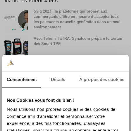
ARTICLES POPULAIRES
Sylq 2023 : la plateforme qui promet aux
commerçants d’être en mesure d’accepter tous
les paiements nouvelle génération dans un seul
environnement
Avec Telium TETRA, Synalcom prépare le terrain
des Smart TPE
Accepter les paiements par Smartphone avec son
terminal de paiement
Consentement
Détails
À propos des cookies
Synalcom achète le fonds de commerce
monétique La Centrale Consulting
Nos Cookies vous font du bien !
Nous utilisons nos propres cookies & des cookies de
confiance afin d'améliorer et personnaliser votre
La faible utilisation du sans contact en France et
expérience, à des fins fonctionnelles, d'analyses
son évolution
statistiques, pour vous fournir un contenu adapté à vos