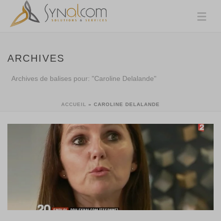
ARCHIVES
Archives de balises pour: "Caroline Delalande"
ACCUEIL
»
CAROLINE DELALANDE