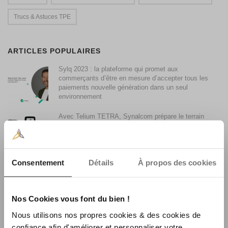
Trucs & Astuces TPE
ARTICLES POPULAIRES
Sylq 2023 : la plateforme qui promet aux
commerçants d’être en mesure d’accepter tous les
paiements nouvelle génération dans un seul
environnement
Avec Telium TETRA, Synalcom prépare le terrain
des Smart TPE
Consentement
Détails
À propos des cookies
Accepter les paiements par Smartphone avec son
terminal de paiement
Nos Cookies vous font du bien !
Synalcom achète le fonds de commerce monétique
Nous utilisons nos propres cookies & des cookies de
La Centrale Consulting
confiance afin d'améliorer et personnaliser votre