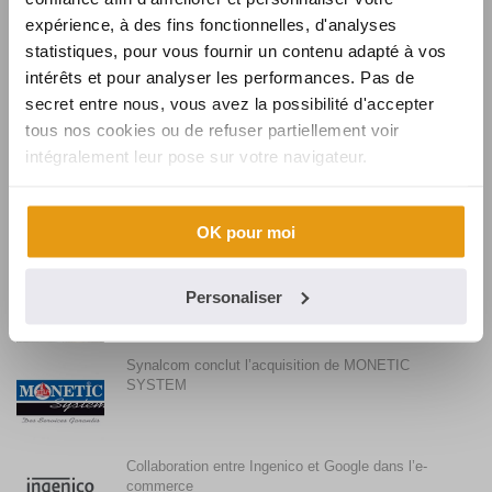
expérience, à des fins fonctionnelles, d'analyses
statistiques, pour vous fournir un contenu adapté à vos
La faible utilisation du sans contact en France et son
intérêts et pour analyser les performances. Pas de
évolution
secret entre nous, vous avez la possibilité d'accepter
tous nos cookies ou de refuser partiellement voir
intégralement leur pose sur votre navigateur.
Synalcom souhaite la bienvenue à Karine
OK pour moi
Synalcom, fournisseur de solutions et services
monétiques pour BURGER KING
Personaliser
Synalcom conclut l’acquisition de MONETIC
SYSTEM
Collaboration entre Ingenico et Google dans l’e-
commerce