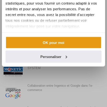
évolution
statistiques, pour vous fournir un contenu adapté à vos
intérêts et pour analyser les performances. Pas de
secret entre nous, vous avez la possibilité d'accepter
Synalcom souhaite la bienvenue à Karine
tous nos cookies ou de refuser partiellement voir
intégralement leur pose sur votre navigateur.
Synalcom, fournisseur de solutions et services
OK pour moi
monétiques pour BURGER KING
Personaliser
Synalcom conclut l’acquisition de MONETIC
SYSTEM
Collaboration entre Ingenico et Google dans l’e-
commerce