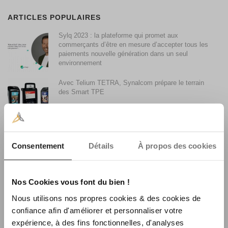
ARTICLES POPULAIRES
Sylq 2023 : la plateforme qui promet aux
commerçants d’être en mesure d’accepter tous les
paiements nouvelle génération dans un seul
environnement
Avec Telium TETRA, Synalcom prépare le terrain
des Smart TPE
Accepter les paiements par Smartphone avec son
terminal de paiement
Consentement
Détails
À propos des cookies
Synalcom achète le fonds de commerce monétique
Nos Cookies vous font du bien !
La Centrale Consulting
Nous utilisons nos propres cookies & des cookies de
confiance afin d'améliorer et personnaliser votre
expérience, à des fins fonctionnelles, d'analyses
La faible utilisation du sans contact en France et son