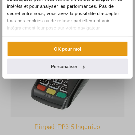
intérêts et pour analyser les performances. Pas de
Les modèles de clavier pour terminal de paiement
secret entre nous, vous avez la possibilité d'accepter
proposés par SYNALCOM.
tous nos cookies ou de refuser partiellement voir
intégralement leur pose sur votre navigateur.
OK pour moi
Personaliser
Pinpad iPP315 Ingenico