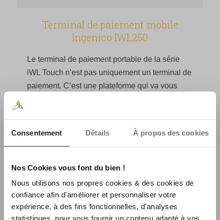
Terminal de paiement mobile
Ingenico IWL250
Le terminal de paiement portable de la série
iWL Touch n’est pas uniquement un terminal de
paiement. C’est une plateforme qui va vous
permettre de développer votre business avec
des applications métier sur-mesure. Le terminal
devient ainsi un point de vente interactif.
Consentement
Détails
À propos des cookies
En savoir plus
Nos Cookies vous font du bien !
Nous utilisons nos propres cookies & des cookies de
Pinpad pour TPE
confiance afin d'améliorer et personnaliser votre
expérience, à des fins fonctionnelles, d'analyses
statistiques, pour vous fournir un contenu adapté à vos